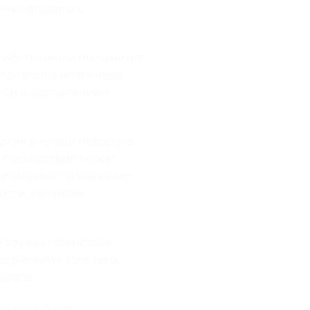
ма человека с
 собственный иммунитет
стоматология в Киеве
той и воспалением
огия в Киеве недорого
е последствия может
 специалисты называют
ости, развитие
 случае стоматолог
спаления. Для того,
араты.
 зуба. А вот