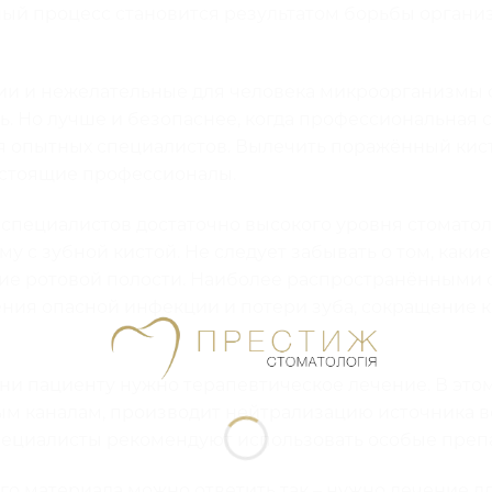
ный процесс становится результатом борьбы организ
ии и нежелательные для человека микроорганизмы
ь. Но лучше и безопаснее, когда профессиональная 
я опытных специалистов. Вылечить поражённый кис
настоящие профессионалы.
специалистов достаточно высокого уровня стоматол
 с зубной кистой. Не следует забывать о том, каки
ие ротовой полости. Наиболее распространёнными
ния опасной инфекции и потери зуба, сокращение к
ни пациенту нужно терапевтическое лечение. В этом
ым каналам, производит нейтрализацию источника во
пециалисты рекомендуют использовать особые преп
го материала можно ответить так – нужно лечение для