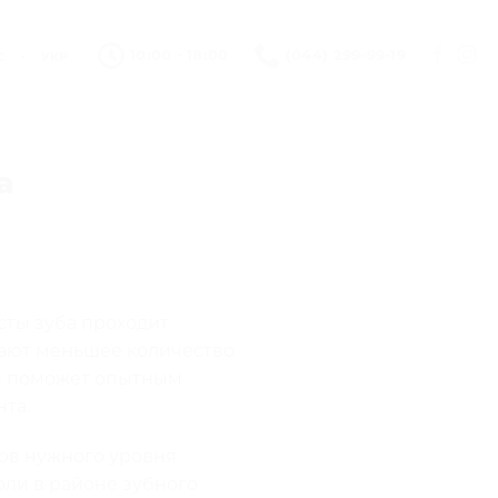
•
10:00 - 18:00
(044) 299-99-19
С
УКР
а
сты зуба проходит
ают меньшее количество
ии поможет опытным
та.
ов нужного уровня
оли в районе зубного