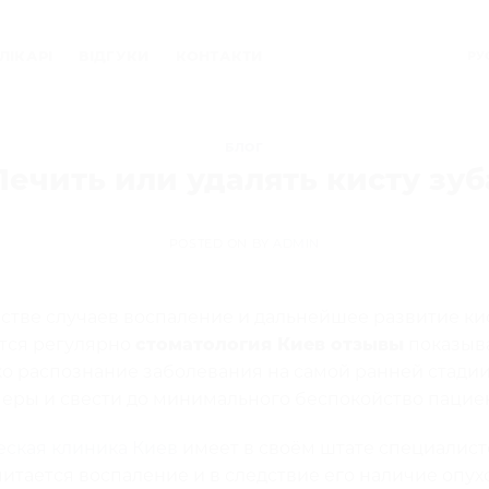
ЛІКАРІ
ВІДГУКИ
КОНТАКТИ
РУ
БЛОГ
Лечить или удалять кисту зуб
POSTED ON
BY
ADMIN
стве случаев воспаление и дальнейшее развитие ки
тся регулярно
стоматология Киев отзывы
показыв
ко распознание заболевания на самой ранней стад
еры и свести до минимального беспокойство пациен
еская клиника Киев
имеет в своём штате специалист
итается воспаление и в следствие его наличие опух