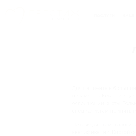
Skip
to
ПОСЛУГИ
НАШІ 
content
Для пациента в большин
незаметно. Кем посещае
осложнений кисты. Толь
специалистам принять м
Не каждая
стоматологич
квалификации. Кистой сч