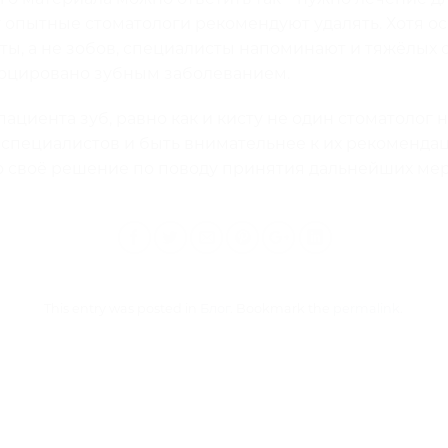
опытные стоматологи рекомендуют удалять. Хотя о
ты, а не зобов, специалисты напоминают и тяжёлых с
воцировано зубным заболеванием.
пациента зуб, равно как и кисту не один стоматолог н
специалистов и быть внимательнее к их рекомендаци
 своё решение по поводу принятия дальнейших мер
This entry was posted in
Блог
. Bookmark the
permalink
.