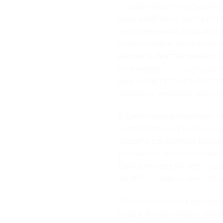
Подавляющее большинст
двух наиболее распростр
заболевания пародонта (
пародонтальных кармано
кариеса (постановка пло
или хирургическое удале
уже не могут быть восст
эндодонтическое лечени
В целях профилактики з
настоятельно рекоменду
общего состояния зубов
указывать на системные 
также показали, что су
диабета, сердечных заб
Все стоматологи на Укра
года в интернатуре. Зат