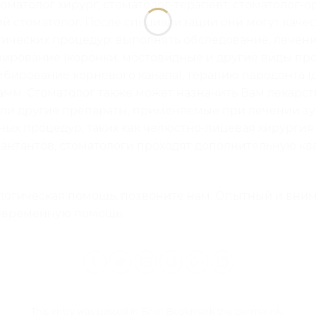
оматолог хирург, стоматолог-терапевт, стоматолог-
кий стоматолог. После специализации они могут кач
ических процедур: выполнять обследование, лечени
зирование (коронки, мостовидные и другие виды про
бирование корневого канала), терапию пародонта (д
мм. Стоматолог также может назначить Вам лекарств
 или другие препараты, применяемые при лечении зу
ых процедур, таких как челюстно-лицевая хирургия 
антантов, стоматологи проходят дополнительную к
логическая помощь, позвоните нам. Опытный и вни
евременную помощь.
This entry was posted in
Блог
. Bookmark the
permalink
.