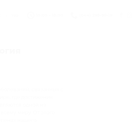
•
10:00 - 18:00
(044) 299-99-19
С
УКР
огия
аболеваний, связанных с
ире, где достижения
являются одной из
всему миру. От этого
упенях нашего