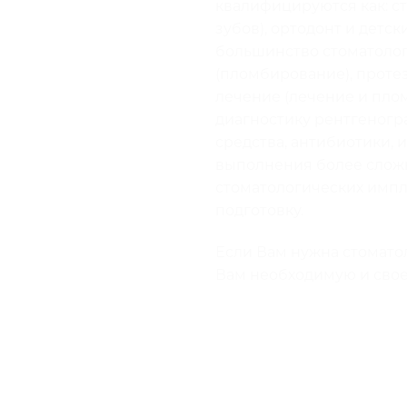
квалифицируются как: ст
зубов), ортодонт и детс
большинство стоматолог
(пломбирование), проте
лечение (лечение и плом
диагностику рентгеногра
средства, антибиотики,
выполнения более сложн
стоматологических импл
подготовку.
Если Вам нужна стомато
Вам необходимую и сво