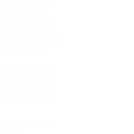
офилактики и лечения
ится кариес зубов и
, выделение гноя из
роцедуры как: лечение
есставрация, экстракция
аким-либо причинам зубы
есен и пародонта,
 гигиены, стоматологи
ь осмотры для оценки
 в полости рта могут
 Многие исследования
 риском возникновения
еском факультете и два
торой, они