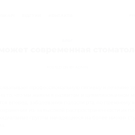
ЛІКАРІ
ВІДГУКИ
КОНТАКТИ
РУ
БЛОГ
 может современная стоматол
POSTED ON
BY
ADMIN
 охватывает профессиональную гигиену и лечение з
на то, что мы живем в развитом и цивилизованном м
тся вперед, заболевания полости рта, по прежнему 
охранения из-за высокой распространенности их по 
социальные группы находящиеся на более низких ст
а.