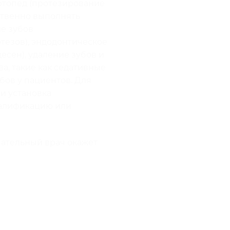
ортопед (протезирование
ественно выполнять
е зубов
тезов), эндодонтическое
есен), удаление зубов и
а, такие как седативные
бов у пациентов. Для
и установка
валификацию или
мательный врач окажет