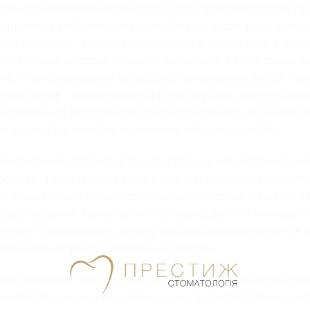
во стоматологических процедур проводится для пр
аненных заболеваний полости рта, к которым относ
пародонтит – заболевание десен и, связанное с этим
в). Общие методы лечения включают в себя такие п
мб, пломбирование зуба), восстановление зубов – р
ние зубов – применяются в тех случаях, когда по к
ановлены. В этот список следует включить лечение д
е корневых каналов и лечение абсцесса зубов.
аболеваний полости рта и поддержания надлежащей
ют как минимум два раза в год, регулярно проходит
 и проведения профессиональной чистки. Изменения
заболевания, такие как остеопороз, диабет или рак.
ществует зависимость между заболеваниями десен и
олеваний и преждевременных родов.
ине проходят пятилетнее обучение на стоматологич
ем обязательную специализацию, в соответствии с ко