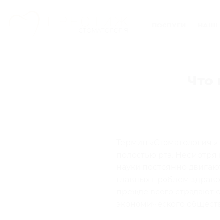
Skip
to
ПОСЛУГИ
НАШІ 
content
Что
Термин «Стоматология »
полостью рта. Несмотря 
науки постоянно двигаю
главных проблем здраво
прежде всего страдают 
экономического обществ