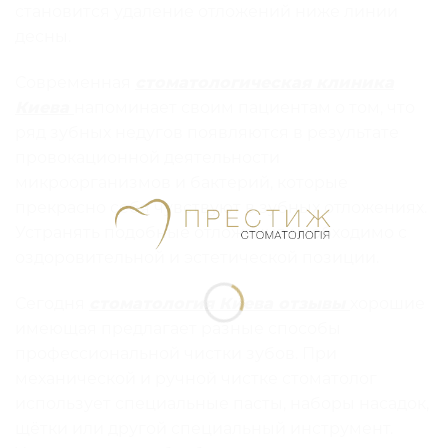
становится удаление отложений ниже линии
десны.
Современная
стоматологическая клиника
Киева
напоминает своим пациентам о том, что
ряд зубных недугов появляются в результате
провокационной деятельности
микроорганизмов и бактерий, которые
прекрасно себя чувствуют в зубных отложениях.
Устранять подобные отложения необходимо с
оздоровительной и эстетической позиции.
Сегодня
стоматология Киева отзывы
хорошие
имеющая предлагает разные способы
профессиональной чистки зубов. При
механической и ручной чистке стоматолог
использует специальные пасты, наборы насадок,
щётки или другой специальный инструмент.