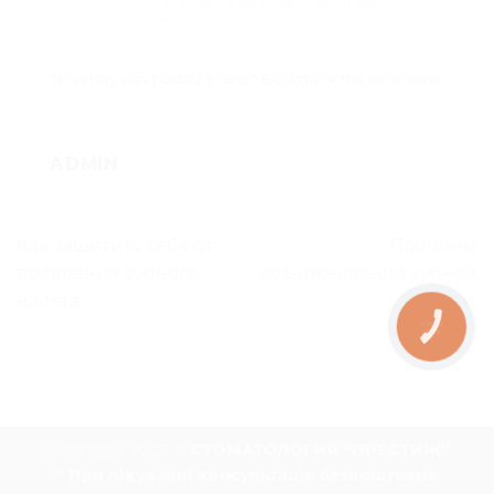
This entry was posted in
Блог
. Bookmark the
permalink
.
ADMIN
Как защитить себя от
Причины
появления зубного
возникновения зубной
налёта
боли.
КНОПКА
ЗВ'ЯЗКУ
Copyright 2026 ©
СТОМАТОЛОГИЯ “ПРЕСТИЖ”
* При лікуванні консультація безкоштовно