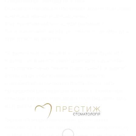
Современные методы лечения
Основных методов в настоящее время всего два:
консервативный и оперативный.
Консервативный метод ещё называют
биологическим, жизнеспособность пульпы зуба
при этом сохраняется.
Во время консервативного лечения пульпита
под местной анестезией проводится удаление
всех пораженных тканей тщательным образом.
Затем на дно образовавшейся полости
накладывается лечебная паста, после чего
проводится реставрация зубной коронки при
помощи вкладок, накладок и пломбировочного
материала.
Говоря об оперативном методе лечения
пульпита зуба, отметим, что пораженную пульпу
удаляют полностью или частично. Канал корня с