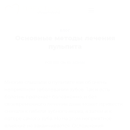
Skip
to
content
БЛОГ
Основные методы лечения
пульпита
POSTED ON
BY
ADMIN
Многие слышали о пульпите как об очень
неприятном заболевании зубов. Так и есть:
болезнь протекает болезненно, и без
своевременного лечения даже может привести
сначала к гибели зубного нерва, а затем и к
потере самого зуба. Но на этом неприятное
влияние не заканчивается. Осложнения