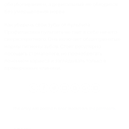
обезболиванием, а девитальный не обходится
без умерщвления нерва.
Как уберечь свои зубы от пульпита
Профилактика пульпита не таит в себе ничего
сверхсекретного. Она включает общепринятые
нормы гигиены зубов. Стоит регулярно
посещать стоматолога, не пренебрегать
лечением кариеса и заглядывать только в
проверенные клиники.
This entry was posted in
Блог
. Bookmark the
permalink
.