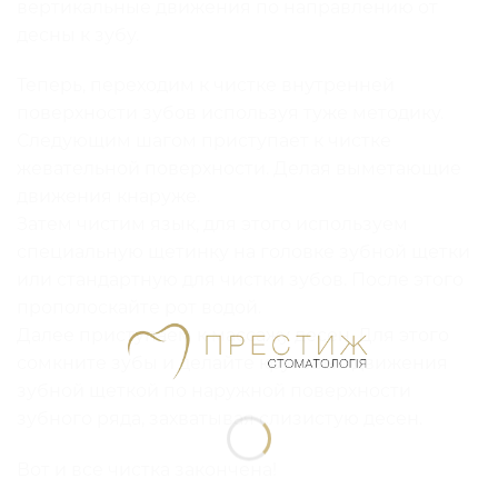
вертикальные движения по направлению от
десны к зубу.
Теперь, переходим к чистке внутренней
поверхности зубов используя туже методику.
Следующим шагом приступает к чистке
жевательной поверхности. Делая выметающие
движения кнаруже.
Затем чистим язык, для этого используем
специальную щетинку на головке зубной щетки
или стандартную для чистки зубов. После этого
прополоскайте рот водой.
Далее приступаем к массажу десен. Для этого
сомкните зубы и делайте круговые движения
зубной щеткой по наружной поверхности
зубного ряда, захватывая слизистую десен.
Вот и все чистка закончена!