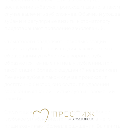
воспаление зуба уже происходит давно, в таком
случае вылечить зуб сложнее. Обычный уход за
зубами и регулярные визиты к стоматологу
предотвращают появление заболеваний.
Стоматологи разделяют несколько стадий
кариеса зубов. Первая стадия заключается в
образовании углубления в коронке зуба,
образуются темные пятна в углублении, при
такой стадии болевых ощущений не возникает.
Лечение зубов в таком случае происходит
достаточно быстро, оно состоит в удалении
зараженных тканей, чистке зуба и наложении
пломбы.
Следующая стадия кариеса зуба – это более
глубокое углубление, при попадании в него
пищи возникают болевые ощущения. Вылечить