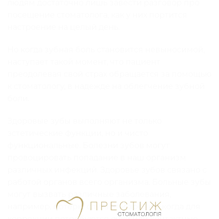
людям достаточно лишь завести разговор про
посещение стоматолога, как у них портится
настроение на целый день.
Но когда зубная боль становится невыносимой,
наступает такой момент, что пациент
преодолевая свой страх обращается за помощью
к стоматологу, в надежде на облегчение зубной
боли.
Здоровые зубы выполняют не только
эстетические функции, но и чисто
функциональные. Болезни зубов могут
провоцировать попадание в наш организм
различных инфекций. Здоровье зубов связано с
работой органов всего организма. Больные зубы
могут вызвать различные заболевания,
например, потерю слуха или зрения, когда для
коррекции потребуются очки или контактные