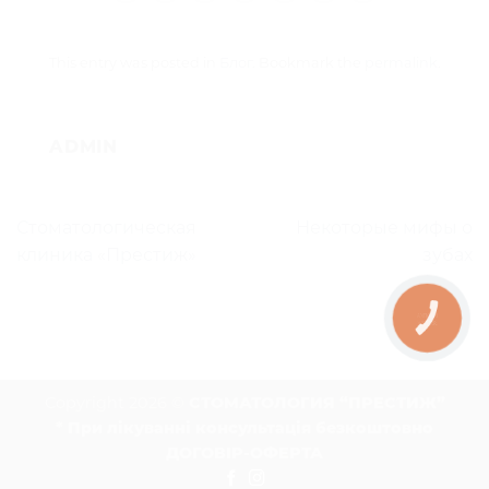
This entry was posted in
Блог
. Bookmark the
permalink
.
ADMIN
Стоматологическая
Некоторые мифы о
клиника «Престиж»
зубах
КНОПКА
ЗВ'ЯЗКУ
Copyright 2026 ©
СТОМАТОЛОГИЯ “ПРЕСТИЖ”
* При лікуванні консультація безкоштовно
ДОГОВІР-ОФЕРТА