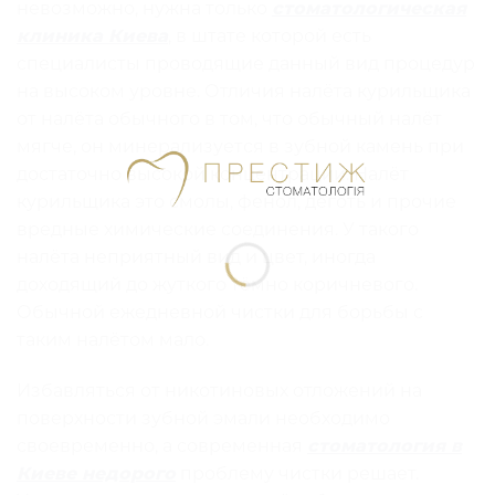
невозможно, нужна только
стоматологическая
клиника Киева
, в штате которой есть
специалисты проводящие данный вид процедур
на высоком уровне. Отличия налёта курильщика
от налёта обычного в том, что обычный налёт
мягче, он минерализуется в зубной камень при
достаточно высокой концентрации. Налёт
курильщика это смолы, фенол, дёготь и прочие
вредные химические соединения. У такого
налёта неприятный вид и цвет, иногда
доходящий до жуткого тёмно коричневого.
Обычной ежедневной чистки для борьбы с
таким налётом мало.
Избавляться от никотиновых отложений на
поверхности зубной эмали необходимо
своевременно, а современная
стоматология в
Киеве недорого
проблему чистки решает.