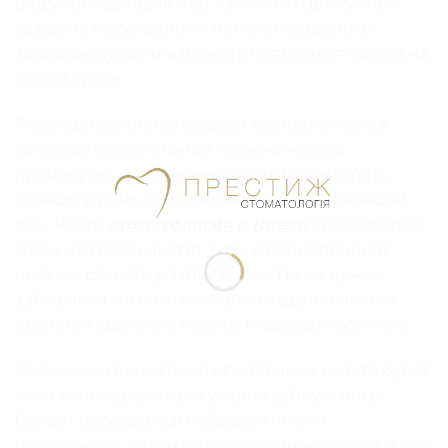
ряд упреждающих мер. Простые и доступные
каждому мероприятия помогут сохранить
здоровье зубов и избежать появления налёта на
эмали зубов.
Регулярную чистку следует воспринимать в
качестве обязательной гигиенической
процедуры, которую необходимо повторять
дважды в день, по возможности, после каждой
еды. Часто
стоматология в Киеве
сталкивается
с тем, что люди чистят зубы с единственной
целью – сделать улыбку белее. Но не нужно
забывать о том, что основной задачей чистки
является удаление мелких пищевых частичек.
Невысокой вероятность появления налета будет
если использовать регулярно зубную нить.
Самым натуральным образом чистят
поверхность эмали сырые овощи и фрукты, а вот